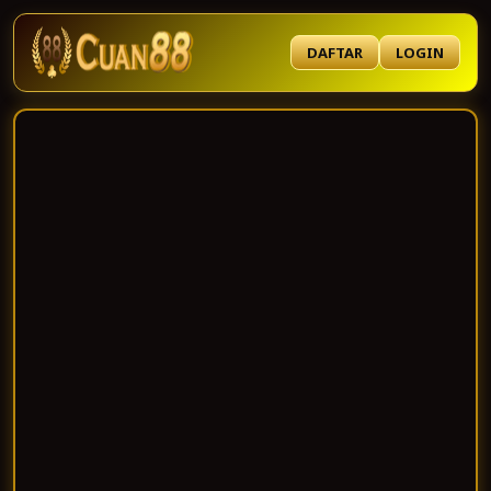
DAFTAR
LOGIN